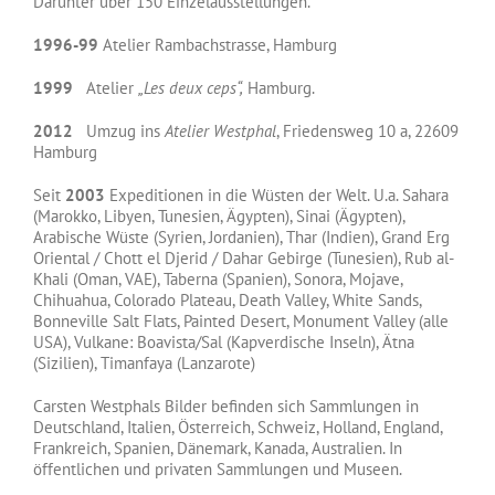
Darunter über 150 Einzelausstellungen.
1996-99
Atelier Rambachstrasse, Hamburg
1999
Atelier
„Les deux ceps“,
Hamburg.
2012
Umzug ins
Atelier Westphal
, Friedensweg 10 a, 22609
Hamburg
Seit
2003
Expeditionen in die Wüsten der Welt. U.a. Sahara
(Marokko, Libyen, Tunesien, Ägypten), Sinai (Ägypten),
Arabische Wüste (Syrien, Jordanien), Thar (Indien), Grand Erg
Oriental / Chott el Djerid / Dahar Gebirge (Tunesien), Rub al-
Khali (Oman, VAE), Taberna (Spanien), Sonora, Mojave,
Chihuahua, Colorado Plateau, Death Valley, White Sands,
Bonneville Salt Flats, Painted Desert, Monument Valley (alle
USA), Vulkane: Boavista/Sal (Kapverdische Inseln), Ätna
(Sizilien), Timanfaya (Lanzarote)
Carsten Westphals Bilder befinden sich Sammlungen in
Deutschland, Italien, Österreich, Schweiz, Holland, England,
Frankreich, Spanien, Dänemark, Kanada, Australien. In
öffentlichen und privaten Sammlungen und Museen.