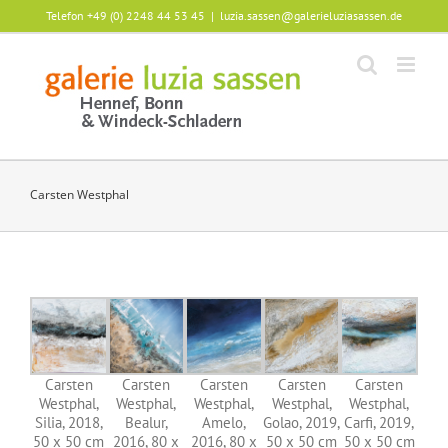
Zum
Telefon +49 (0) 2248 44 53 45
|
luzia.sassen@galerieluziasassen.de
Inhalt
springen
Carsten Westphal
Carsten
Carsten
Carsten
Carsten
Carsten
Westphal,
Westphal,
Westphal,
Westphal,
Westphal,
Silia, 2018,
Bealur,
Amelo,
Golao, 2019,
Carfi, 2019,
50 x 50 cm
2016, 80 x
2016, 80 x
50 x 50 cm
50 x 50 cm