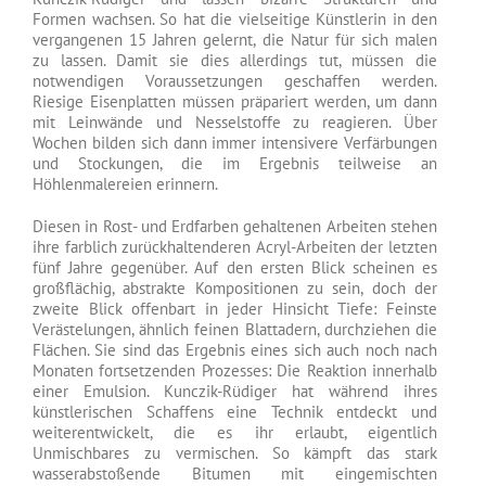
Formen wachsen. So hat die vielseitige Künstlerin in den
vergangenen 15 Jahren gelernt, die Natur für sich malen
zu lassen. Damit sie dies allerdings tut, müssen die
notwendigen Voraussetzungen geschaffen werden.
Riesige Eisenplatten müssen präpariert werden, um dann
mit Leinwände und Nesselstoffe zu reagieren. Über
Wochen bilden sich dann immer intensivere Verfärbungen
und Stockungen, die im Ergebnis teilweise an
Höhlenmalereien erinnern.
Diesen in Rost- und Erdfarben gehaltenen Arbeiten stehen
ihre farblich zurückhaltenderen Acryl-Arbeiten der letzten
fünf Jahre gegenüber. Auf den ersten Blick scheinen es
großflächig, abstrakte Kompositionen zu sein, doch der
zweite Blick offenbart in jeder Hinsicht Tiefe: Feinste
Verästelungen, ähnlich feinen Blattadern, durchziehen die
Flächen. Sie sind das Ergebnis eines sich auch noch nach
Monaten fortsetzenden Prozesses: Die Reaktion innerhalb
einer Emulsion. Kunczik-Rüdiger hat während ihres
künstlerischen Schaffens eine Technik entdeckt und
weiterentwickelt, die es ihr erlaubt, eigentlich
Unmischbares zu vermischen. So kämpft das stark
wasserabstoßende Bitumen mit eingemischten