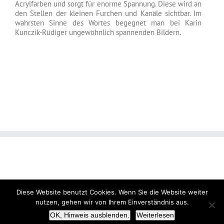
Acrylfarben und sorgt für enorme Spannung. Diese wird an
den Stellen der kleinen Furchen und Kanäle sichtbar. Im
wahrsten Sinne des Wortes begegnet man bei Karin
Kunczik-Rüdiger ungewöhnlich spannenden Bildern.
Diese Website benutzt Cookies. Wenn Sie die Website weiter
nutzen, gehen wir von Ihrem Einverständnis aus.
OK, Hinweis ausblenden.
Weiterlesen
Datenschutz