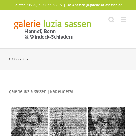
Zum
Telefon +49 (0) 2248 44 53 45
|
luzia.sassen@galerieluziasassen.de
Inhalt
springen
07.06.2015
| kabelmetal
galerie luzia sassen