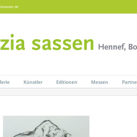
ziasassen.de
lerie
Künstler
Editionen
Messen
Partne